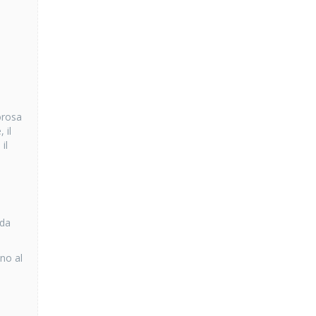
orosa
 il
il
 da
ino al