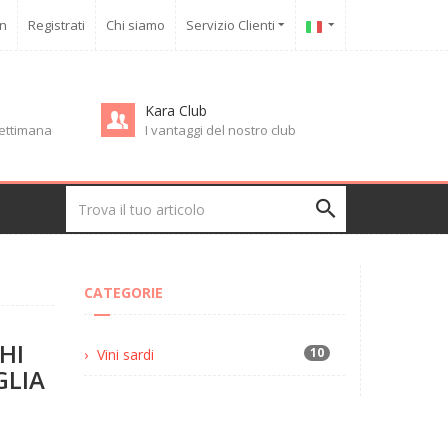
in
Registrati
Chi siamo
Servizio Clienti
Kara Club
 settimana
I vantaggi del nostro club
CATEGORIE
HI
10
Vini sardi
GLIA