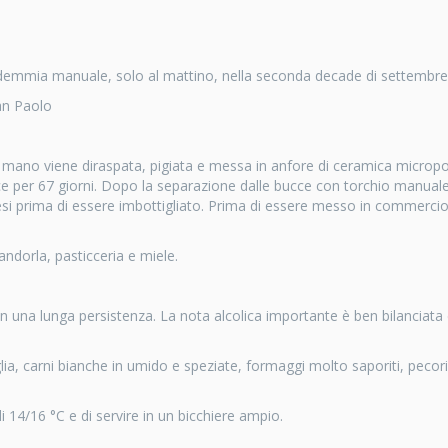
emmia manuale, solo al mattino, nella seconda decade di settembre
San Paolo
 mano viene diraspata, pigiata e messa in anfore di ceramica microp
e per 67 giorni. Dopo la separazione dalle bucce con torchio manuale,
i prima di essere imbottigliato. Prima di essere messo in commercio 
mandorla, pasticceria e miele.
n una lunga persistenza. La nota alcolica importante è ben bilanciata
glia, carni bianche in umido e speziate, formaggi molto saporiti, pecor
i 14/16 °C e di servire in un bicchiere ampio.