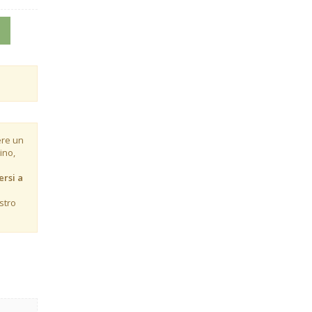
ere un
ino,
ersi a
stro