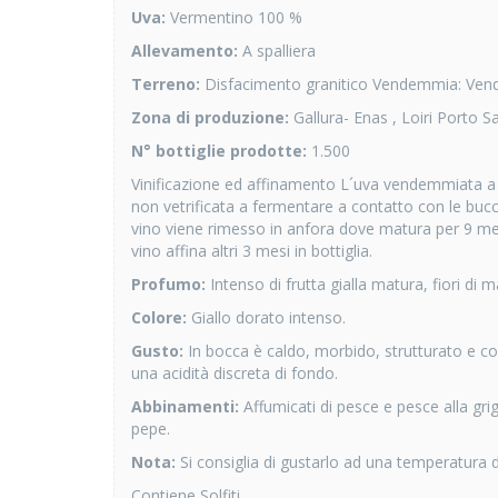
Uva:
Vermentino 100 %
Allevamento:
A spalliera
Terreno:
Disfacimento granitico Vendemmia: Vend
Zona di produzione:
Gallura- Enas , Loiri Porto 
N° bottiglie prodotte:
1.500
Vinificazione ed affinamento L´uva vendemmiata a
non vetrificata a fermentare a contatto con le bucc
vino viene rimesso in anfora dove matura per 9 mes
vino affina altri 3 mesi in bottiglia.
Profumo:
Intenso di frutta gialla matura, fiori di 
Colore:
Giallo dorato intenso.
Gusto:
In bocca è caldo, morbido, strutturato e co
una acidità discreta di fondo.
Abbinamenti:
Affumicati di pesce e pesce alla gri
pepe.
Nota:
Si consiglia di gustarlo ad una temperatura d
Contiene Solfiti