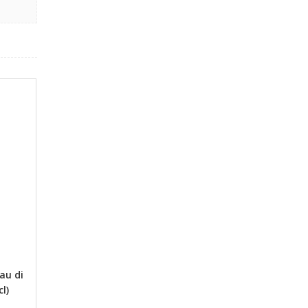
au di
l)