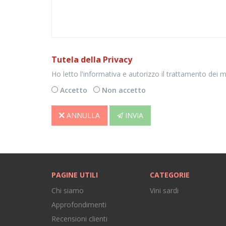
Tutela della Privacy
Ho letto l'informativa e autorizzo il trattamento dei mie
Accetto
Non accetto
ANNULLA
INVIA
PAGINE UTILI
CATEGORIE
Chi siamo
Vini sardi
Approfondimenti
Recensioni clienti