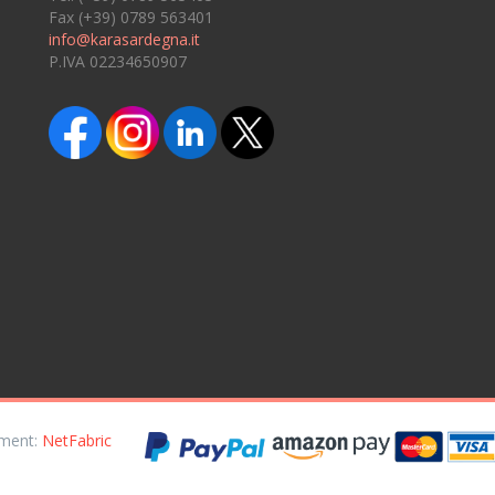
Fax (+39) 0789 563401
info@karasardegna.it
P.IVA 02234650907
opment:
NetFabric