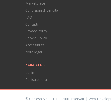
Marketplace
Condizioni di vendita
FAQ
Contatti
Privacy Policy
Cookie Policy
Accessibilità
Note legali
KARA CLUB
Login
Registrati ora!
© Cortesa S.r.l. - Tutti i diritti riservati. | Web Devel