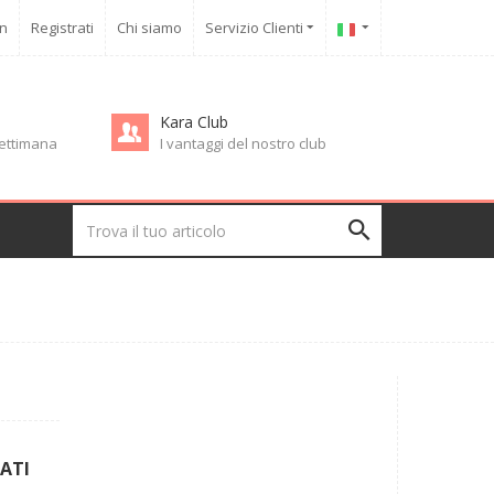
in
Registrati
Chi siamo
Servizio Clienti
Kara Club
 settimana
I vantaggi del nostro club
ATI