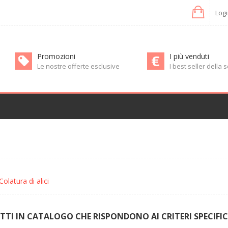
Log
Promozioni
I più venduti
Le nostre offerte esclusive
I best seller della
Colatura di alici
I IN CATALOGO CHE RISPONDONO AI CRITERI SPECIFIC