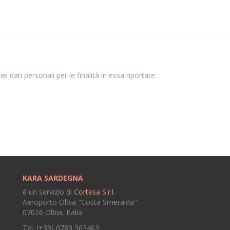
i dati personali per le finalità in essa riportate.
KARA SARDEGNA
è un servizio di
Cortesa S.r.l.
Aeroporto Olbia "Costa Smeralda"
07026 Olbia, Italia
Tel. (+39) 0789 563463