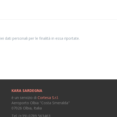
i dati personali per le finalità in essa riportate.
KARA SARDEGNA
è un servizio di
Cortesa S.r.l.
Aeroporto Olbia "Costa Smeralda"
07026 Olbia, Italia
Tel. (+39) 0789 563463