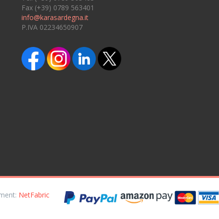
Fax (+39) 0789 563401
info@karasardegna.it
P.IVA 02234650907
opment:
NetFabric