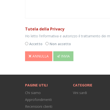
Tutela della Privacy
Ho letto l'informativa e autorizzo il trattamento dei mie
Accetto
Non accetto
ANNULLA
INVIA
PAGINE UTILI
CATEGORIE
Chi siamo
Vini sardi
Approfondimenti
Recensioni clienti