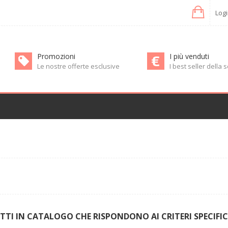
Log
Promozioni
I più venduti
Le nostre offerte esclusive
I best seller della
I IN CATALOGO CHE RISPONDONO AI CRITERI SPECIFIC