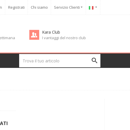
in
Registrati
Chi siamo
Servizio Clienti
Kara Club
 settimana
I vantaggi del nostro club
ATI