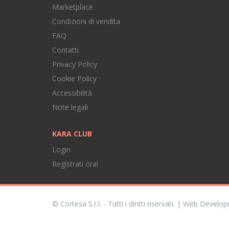
Marketplace
Condizioni di vendita
FAQ
Contatti
Privacy Policy
Cookie Policy
Accessibilità
Note legali
KARA CLUB
Login
Registrati ora!
© Cortesa S.r.l. - Tutti i diritti riservati. | Web Devel