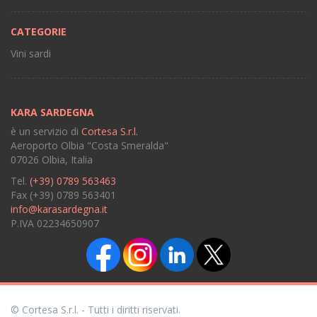
CATEGORIE
Vini sardi
KARA SARDEGNA
è un servizio di
Cortesa S.r.l.
Aeroporto Olbia "Costa Smeralda"
07026 Olbia, Italia
Tel.
(+39) 0789 563463
Fax (+39) 0789 563401
info@karasardegna.it
P.IVA 02234650907
© Cortesa S.r.l. - Tutti i diritti riservati.