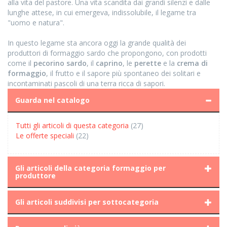
alla vita del pastore. Una vita scandita dai grandi silenzi e dalle
lunghe attese, in cui emergeva, indissolubile, il legame tra
"uomo e natura".
In questo legame sta ancora oggi la grande qualità dei
produttori di formaggio sardo che propongono, con prodotti
come il
pecorino sardo
, il
caprino
, le
perette
e la
crema di
formaggio
, il frutto e il sapore più spontaneo dei solitari e
incontaminati pascoli di una terra ricca di sapori.
Guarda nel catalogo
Tutti gli articoli di questa categoria
(27)
Le offerte speciali
(22)
Gli articoli della categoria formaggio per
produttore
Gli articoli suddivisi per sottocategoria