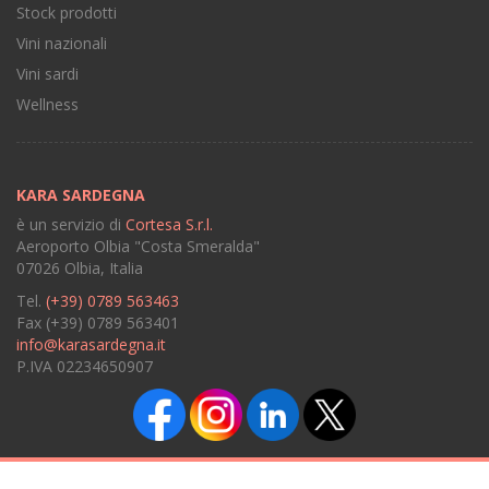
Stock prodotti
Vini nazionali
Vini sardi
Wellness
KARA SARDEGNA
è un servizio di
Cortesa S.r.l.
Aeroporto Olbia "Costa Smeralda"
07026 Olbia, Italia
Tel.
(+39) 0789 563463
Fax (+39) 0789 563401
info@karasardegna.it
P.IVA 02234650907